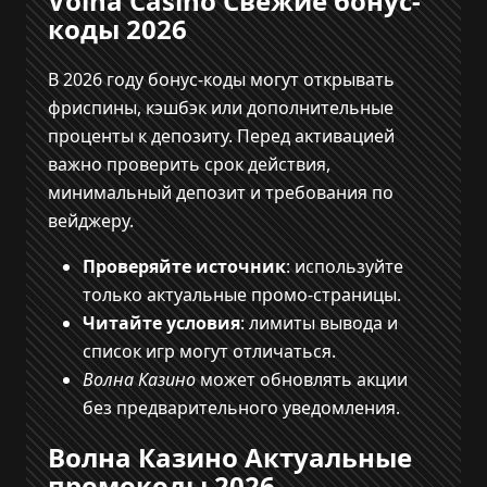
Volna Casino Свежие бонус-
коды 2026
В 2026 году бонус-коды могут открывать
фриспины, кэшбэк или дополнительные
проценты к депозиту. Перед активацией
важно проверить срок действия,
минимальный депозит и требования по
вейджеру.
Проверяйте источник
: используйте
только актуальные промо-страницы.
Читайте условия
: лимиты вывода и
список игр могут отличаться.
Волна Казино
может обновлять акции
без предварительного уведомления.
Волна Казино Актуальные
промокоды 2026