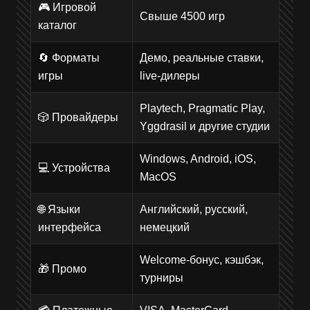
🎮 Игровой
Свыше 4500 игр
каталог
🔄 Форматы
Демо, реальные ставки,
игры
live-дилеры
Playtech, Pragmatic Play,
🎲 Провайдеры
Yggdrasil и другие студии
Windows, Android, iOS,
💻 Устройства
MacOS
🌐 Языки
Английский, русский,
интерфейса
немецкий
Welcome-бонус, кэшбэк,
🎁 Промо
турниры