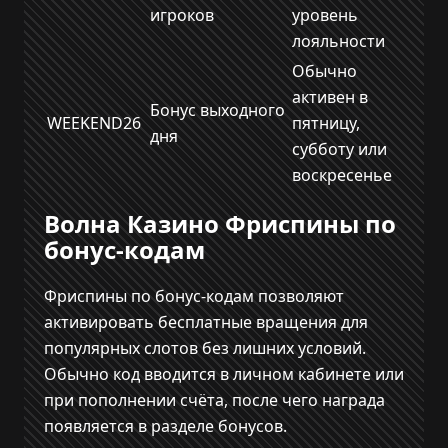
игроков
уровень
лояльности
Обычно
активен в
Бонус выходного
WEEKEND26
пятницу,
дня
субботу или
воскресенье
Волна Казино Фриспины по
бонус-кодам
Фриспины по бонус-кодам позволяют
активировать бесплатные вращения для
популярных слотов без лишних условий.
Обычно код вводится в личном кабинете или
при пополнении счёта, после чего награда
появляется в разделе бонусов.