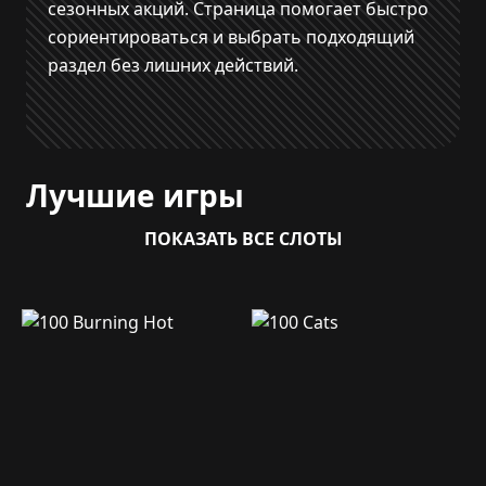
сезонных акций. Страница помогает быстро
сориентироваться и выбрать подходящий
раздел без лишних действий.
Лучшие игры
ПОКАЗАТЬ ВСЕ СЛОТЫ