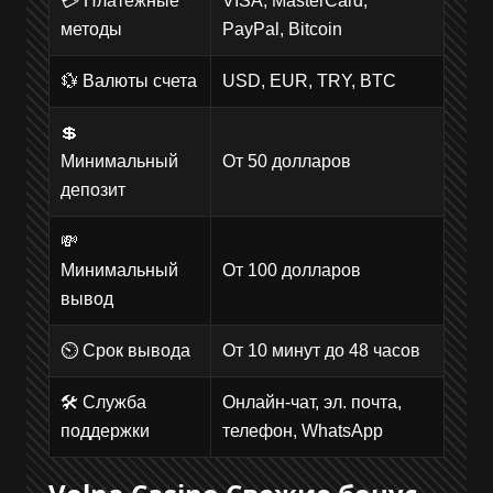
💳 Платежные
VISA, MasterCard,
методы
PayPal, Bitcoin
💱 Валюты счета
USD, EUR, TRY, BTC
💲
Минимальный
От 50 долларов
депозит
💸
Минимальный
От 100 долларов
вывод
⏲️ Срок вывода
От 10 минут до 48 часов
🛠️ Служба
Онлайн-чат, эл. почта,
поддержки
телефон, WhatsApp