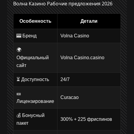
Волна Казино Рабочие предложения 2026
Особенность
Детали
🎰 Бренд
Volna Casino
🌍
Официальный
Volna Casino.casino
сайт
⏳ Доступность
24/7
🎫
Curacao
Лицензирование
💰 Бонусный
300% + 225 фриспинов
пакет