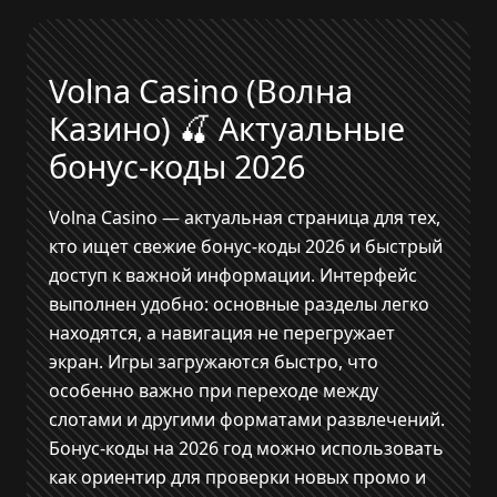
Volna Casino (Волна
Казино) 🍒 Актуальные
бонус-коды 2026
Volna Casino — актуальная страница для тех,
кто ищет свежие бонус-коды 2026 и быстрый
доступ к важной информации. Интерфейс
выполнен удобно: основные разделы легко
находятся, а навигация не перегружает
экран. Игры загружаются быстро, что
особенно важно при переходе между
слотами и другими форматами развлечений.
Бонус-коды на 2026 год можно использовать
как ориентир для проверки новых промо и