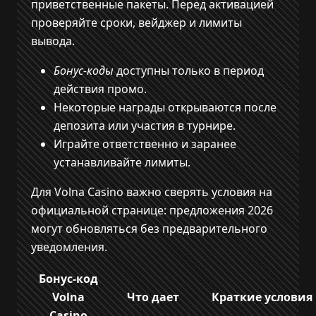
приветственные пакеты. Перед активацией
проверяйте сроки, вейджер и лимиты
вывода.
Бонус-коды
доступны только в период
действия промо.
Некоторые награды открываются после
депозита или участия в турнире.
Играйте ответственно и заранее
устанавливайте лимиты.
Для Volna Casino важно сверять условия на
официальной странице: предложения 2026
могут обновляться без предварительного
уведомления.
Бонус-код
Volna
Что дает
Краткие условия
Casino